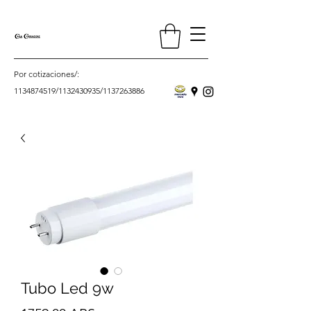
Por cotizaciones/:
1134874519
/
1132430935
/
1137263886
Tubo Led 9w