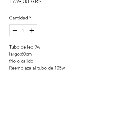
Precio
1759,00 ARS
Cantidad
*
Tubo de led 9w
largo:60cm
frio o calido
Reemplaza al tubo de 105w
Casa Corradini
Por cotizaciones/:
1134874519
/
1132430935
/
1137263886