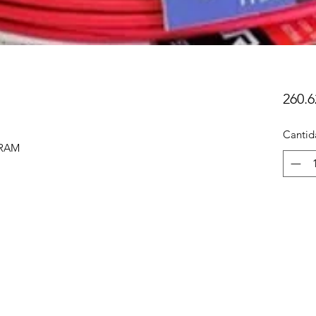
260.6
Cantid
IRAM