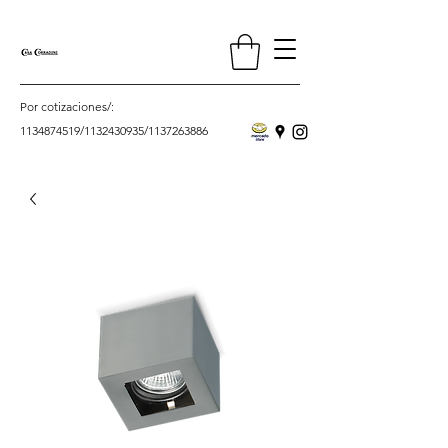
Por cotizaciones/:
1134874519
/
1132430935
/
1137263886