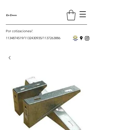
Por cotizaciones/:
1134874519
/
1132430935
/
1137263886