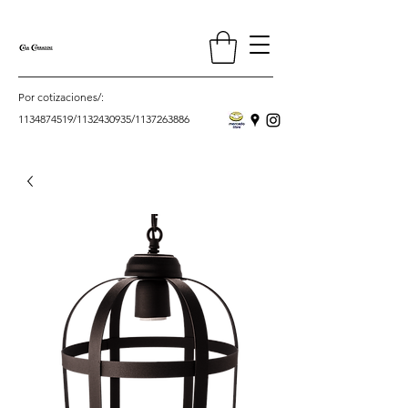
Por cotizaciones/:
1134874519
/
1132430935
/
1137263886