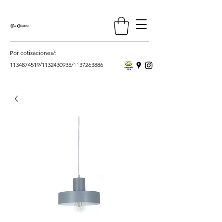
Por cotizaciones/:
1134874519
/
1132430935
/
1137263886