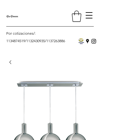
Por cotizaciones/:
1134874519
/
1132430935
/
1137263886