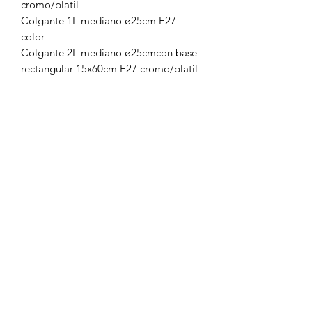
cromo/platil
Colgante 1L mediano ø25cm E27
color
Colgante 2L mediano ø25cmcon base
rectangular 15x60cm E27 cromo/platil
Colgante 3L mediano ø25cmcon base
rectangular 15x80cm E27 cromo/platil
Colores: blanco, negro o gris
Casa Corradini
Por cotizaciones/:
1134874519
/
1132430935
/
1137263886
Av. Álvarez Jonte 5069, C1417 CABA, Argentina