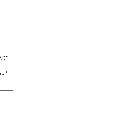
Precio
 ARS
ad
*