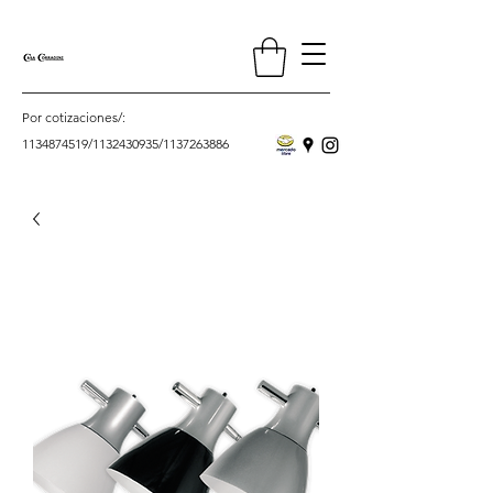
Por cotizaciones/:
1134874519
/
1132430935
/
1137263886