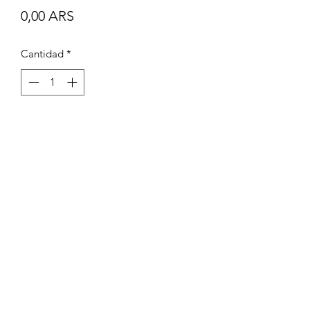
Precio
0,00 ARS
Cantidad
*
Casa Corradini
Por cotizaciones/:
1134874519
/
1132430935
/
1137263886
Av. Álvarez Jonte 5069, C1417 CABA, Argentina