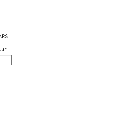
Precio
 ARS
ad
*