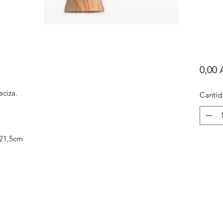
0,00
ciza.
Cantid
 21,5cm